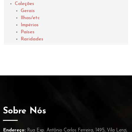
Coleções
Gerais
Ilhas/etc
Impérios
Países
Raridades
Sobre Nós
Endereço:
Rua Exp. Antônio Carlos Ferreira, 1495, Vila Lenzi,